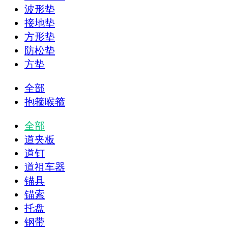
波形垫
接地垫
方形垫
防松垫
方垫
全部
抱箍喉箍
全部
道夹板
道钉
道祖车器
锚具
锚索
托盘
钢带