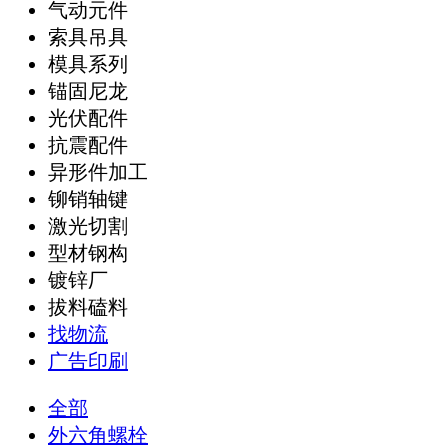
气动元件
索具吊具
模具系列
锚固尼龙
光伏配件
抗震配件
异形件加工
铆销轴键
激光切割
型材钢构
镀锌厂
拔料磕料
找物流
广告印刷
全部
外六角螺栓