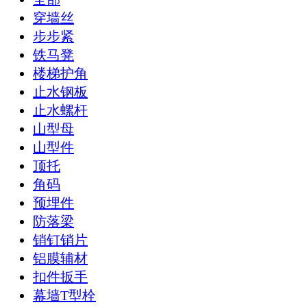
穿墙丝
步步紧
铁马凳
楼梯护角
止水钢板
止水螺杆
山型母
山型件
顶托
角码
预埋件
防落梁
销钉销片
铝膜辅材
扣件扳手
幕墙T型栓