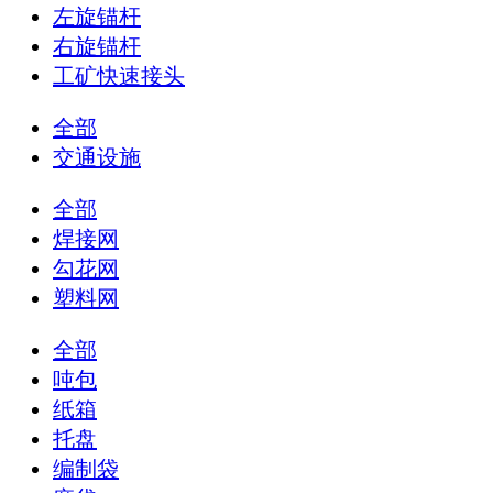
左旋锚杆
右旋锚杆
工矿快速接头
全部
交通设施
全部
焊接网
勾花网
塑料网
全部
吨包
纸箱
托盘
编制袋