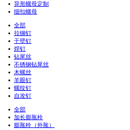
异形螺母定制
细扣螺母
全部
拉铆钉
干壁钉
焊钉
钻尾丝
不锈钢钻尾丝
木螺丝
羊眼钉
螺纹钉
自攻钉
全部
加长膨胀栓
膨胀栓（外胀）