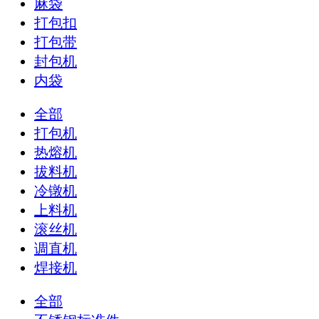
麻袋
打包扣
打包带
封包机
内袋
全部
打包机
热熔机
拔料机
冷镦机
上料机
滚丝机
调直机
焊接机
全部