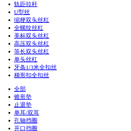
轨距拉杆
U型丝
缩梗双头丝杠
全螺纹丝杠
美标双头丝杠
高压双头丝杠
等长双头丝杠
单头丝杠
牙条1/3米全扣丝
梯形扣全扣丝
全部
锥形垫
止退垫
单耳/双耳
孔轴挡圈
开口挡圈