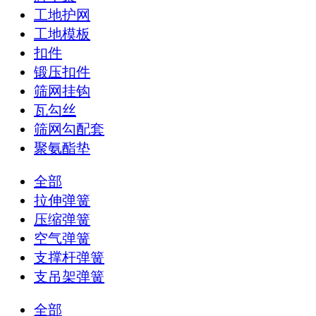
工地护网
工地模板
扣件
锻压扣件
筛网挂钩
瓦勾丝
筛网勾配套
聚氨酯垫
全部
拉伸弹簧
压缩弹簧
空气弹簧
支撑杆弹簧
支吊架弹簧
全部