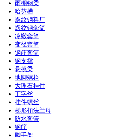
雨棚钢梁
哈芬槽
螺纹钢料厂
螺纹钢套筒
冷镦套筒
变径套筒
钢筋套筒
钢支撑
悬挑梁
地脚螺栓
大理石挂件
丁字丝
挂件螺丝
梯形扣法兰母
防水套管
钢筋
脚手架