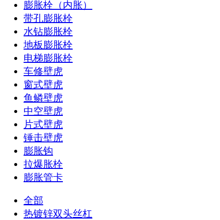
膨胀栓（内胀）
带孔膨胀栓
水钻膨胀栓
地板膨胀栓
电梯膨胀栓
车修壁虎
窗式壁虎
鱼鳞壁虎
中空壁虎
片式壁虎
锤击壁虎
膨胀钩
拉爆胀栓
膨胀管卡
全部
热镀锌双头丝杠