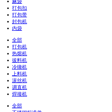
麻袋
打包扣
打包带
封包机
内袋
全部
打包机
热熔机
拔料机
冷镦机
上料机
滚丝机
调直机
焊接机
全部