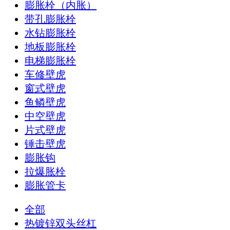
膨胀栓（内胀）
带孔膨胀栓
水钻膨胀栓
地板膨胀栓
电梯膨胀栓
车修壁虎
窗式壁虎
鱼鳞壁虎
中空壁虎
片式壁虎
锤击壁虎
膨胀钩
拉爆胀栓
膨胀管卡
全部
热镀锌双头丝杠