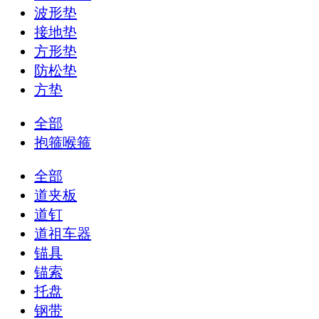
波形垫
接地垫
方形垫
防松垫
方垫
全部
抱箍喉箍
全部
道夹板
道钉
道祖车器
锚具
锚索
托盘
钢带