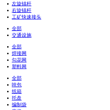
左旋锚杆
右旋锚杆
工矿快速接头
全部
交通设施
全部
焊接网
勾花网
塑料网
全部
吨包
纸箱
托盘
编制袋