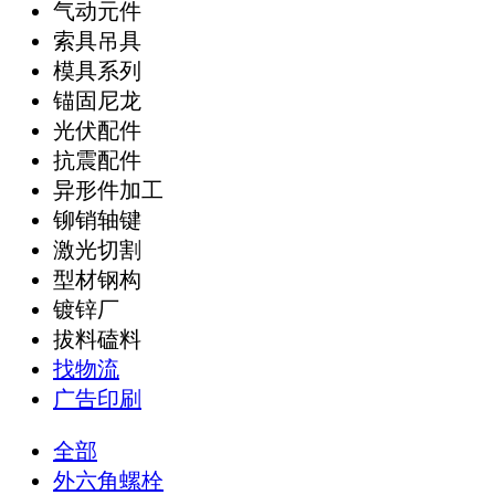
气动元件
索具吊具
模具系列
锚固尼龙
光伏配件
抗震配件
异形件加工
铆销轴键
激光切割
型材钢构
镀锌厂
拔料磕料
找物流
广告印刷
全部
外六角螺栓