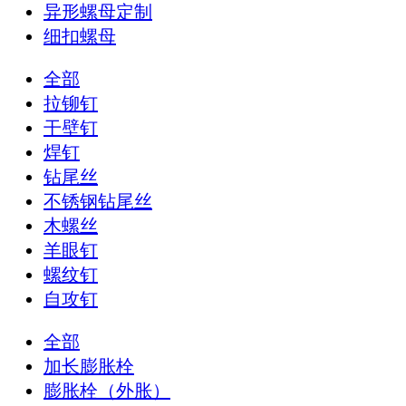
异形螺母定制
细扣螺母
全部
拉铆钉
干壁钉
焊钉
钻尾丝
不锈钢钻尾丝
木螺丝
羊眼钉
螺纹钉
自攻钉
全部
加长膨胀栓
膨胀栓（外胀）