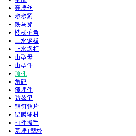
穿墙丝
步步紧
铁马凳
楼梯护角
止水钢板
止水螺杆
山型母
山型件
顶托
角码
预埋件
防落梁
销钉销片
铝膜辅材
扣件扳手
幕墙T型栓