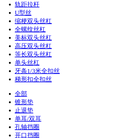
轨距拉杆
U型丝
缩梗双头丝杠
全螺纹丝杠
美标双头丝杠
高压双头丝杠
等长双头丝杠
单头丝杠
牙条1/3米全扣丝
梯形扣全扣丝
全部
锥形垫
止退垫
单耳/双耳
孔轴挡圈
开口挡圈