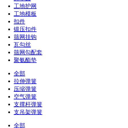
工地护网
工地模板
扣件
锻压扣件
筛网挂钩
瓦勾丝
筛网勾配套
聚氨酯垫
全部
拉伸弹簧
压缩弹簧
空气弹簧
支撑杆弹簧
支吊架弹簧
全部