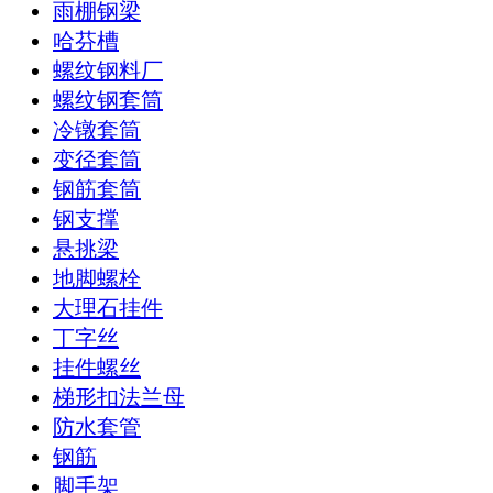
雨棚钢梁
哈芬槽
螺纹钢料厂
螺纹钢套筒
冷镦套筒
变径套筒
钢筋套筒
钢支撑
悬挑梁
地脚螺栓
大理石挂件
丁字丝
挂件螺丝
梯形扣法兰母
防水套管
钢筋
脚手架