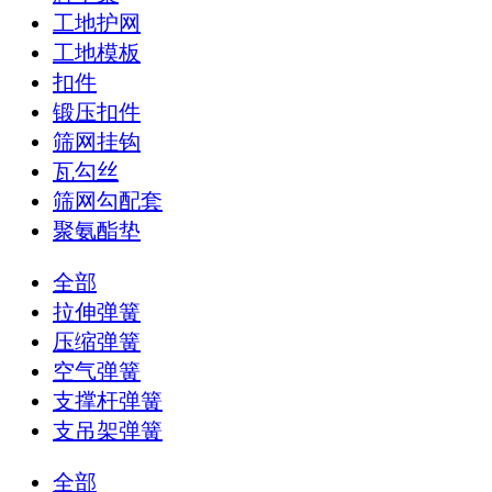
工地护网
工地模板
扣件
锻压扣件
筛网挂钩
瓦勾丝
筛网勾配套
聚氨酯垫
全部
拉伸弹簧
压缩弹簧
空气弹簧
支撑杆弹簧
支吊架弹簧
全部