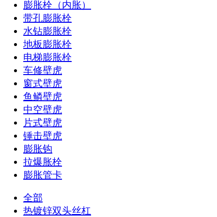
膨胀栓（内胀）
带孔膨胀栓
水钻膨胀栓
地板膨胀栓
电梯膨胀栓
车修壁虎
窗式壁虎
鱼鳞壁虎
中空壁虎
片式壁虎
锤击壁虎
膨胀钩
拉爆胀栓
膨胀管卡
全部
热镀锌双头丝杠