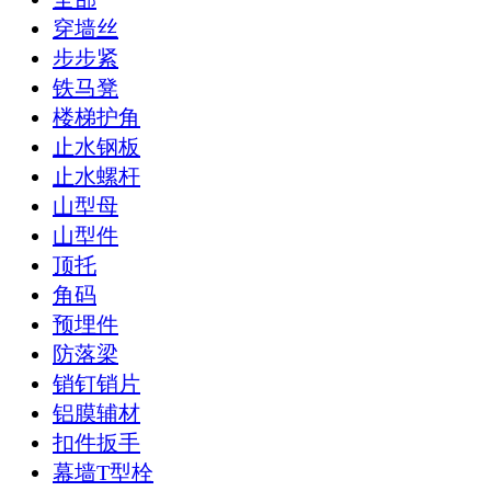
穿墙丝
步步紧
铁马凳
楼梯护角
止水钢板
止水螺杆
山型母
山型件
顶托
角码
预埋件
防落梁
销钉销片
铝膜辅材
扣件扳手
幕墙T型栓