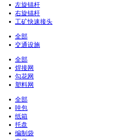
左旋锚杆
右旋锚杆
工矿快速接头
全部
交通设施
全部
焊接网
勾花网
塑料网
全部
吨包
纸箱
托盘
编制袋