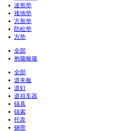
波形垫
接地垫
方形垫
防松垫
方垫
全部
抱箍喉箍
全部
道夹板
道钉
道祖车器
锚具
锚索
托盘
钢带