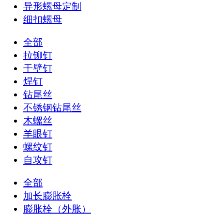
异形螺母定制
细扣螺母
全部
拉铆钉
干壁钉
焊钉
钻尾丝
不锈钢钻尾丝
木螺丝
羊眼钉
螺纹钉
自攻钉
全部
加长膨胀栓
膨胀栓（外胀）