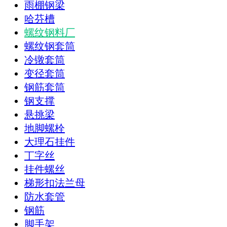
雨棚钢梁
哈芬槽
螺纹钢料厂
螺纹钢套筒
冷镦套筒
变径套筒
钢筋套筒
钢支撑
悬挑梁
地脚螺栓
大理石挂件
丁字丝
挂件螺丝
梯形扣法兰母
防水套管
钢筋
脚手架