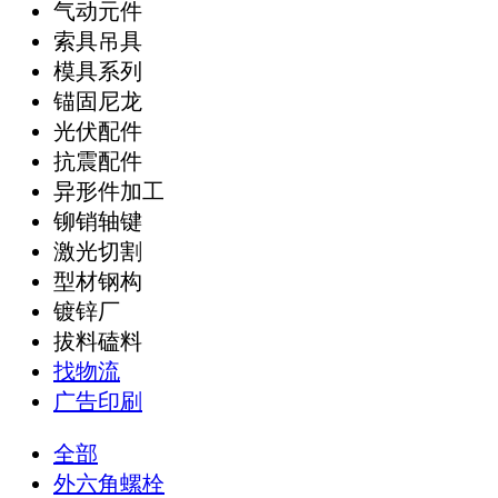
气动元件
索具吊具
模具系列
锚固尼龙
光伏配件
抗震配件
异形件加工
铆销轴键
激光切割
型材钢构
镀锌厂
拔料磕料
找物流
广告印刷
全部
外六角螺栓