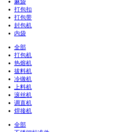
麻袋
打包扣
打包带
封包机
内袋
全部
打包机
热熔机
拔料机
冷镦机
上料机
滚丝机
调直机
焊接机
全部