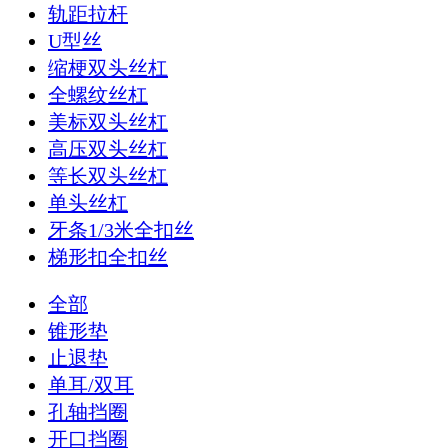
轨距拉杆
U型丝
缩梗双头丝杠
全螺纹丝杠
美标双头丝杠
高压双头丝杠
等长双头丝杠
单头丝杠
牙条1/3米全扣丝
梯形扣全扣丝
全部
锥形垫
止退垫
单耳/双耳
孔轴挡圈
开口挡圈