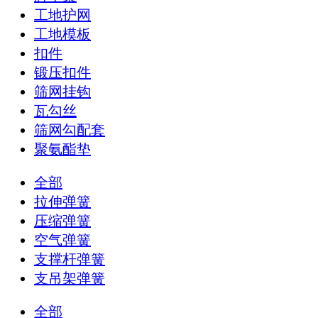
工地护网
工地模板
扣件
锻压扣件
筛网挂钩
瓦勾丝
筛网勾配套
聚氨酯垫
全部
拉伸弹簧
压缩弹簧
空气弹簧
支撑杆弹簧
支吊架弹簧
全部