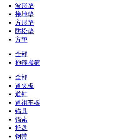
波形垫
接地垫
方形垫
防松垫
方垫
全部
抱箍喉箍
全部
道夹板
道钉
道祖车器
锚具
锚索
托盘
钢带