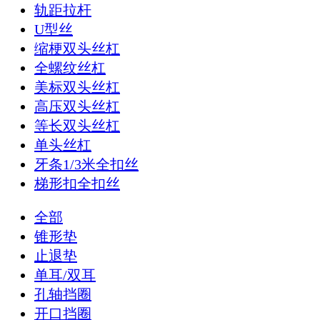
轨距拉杆
U型丝
缩梗双头丝杠
全螺纹丝杠
美标双头丝杠
高压双头丝杠
等长双头丝杠
单头丝杠
牙条1/3米全扣丝
梯形扣全扣丝
全部
锥形垫
止退垫
单耳/双耳
孔轴挡圈
开口挡圈