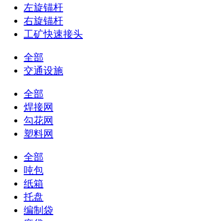
左旋锚杆
右旋锚杆
工矿快速接头
全部
交通设施
全部
焊接网
勾花网
塑料网
全部
吨包
纸箱
托盘
编制袋