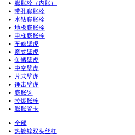
膨胀栓（内胀）
带孔膨胀栓
水钻膨胀栓
地板膨胀栓
电梯膨胀栓
车修壁虎
窗式壁虎
鱼鳞壁虎
中空壁虎
片式壁虎
锤击壁虎
膨胀钩
拉爆胀栓
膨胀管卡
全部
热镀锌双头丝杠