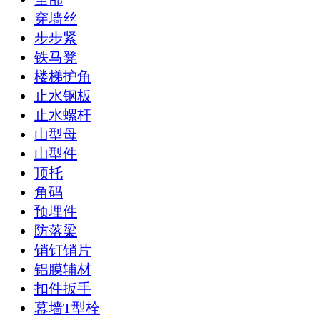
穿墙丝
步步紧
铁马凳
楼梯护角
止水钢板
止水螺杆
山型母
山型件
顶托
角码
预埋件
防落梁
销钉销片
铝膜辅材
扣件扳手
幕墙T型栓