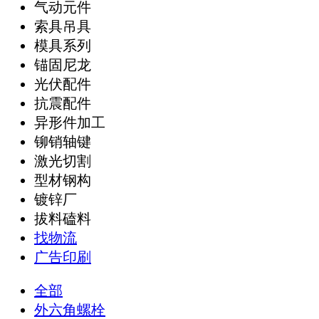
气动元件
索具吊具
模具系列
锚固尼龙
光伏配件
抗震配件
异形件加工
铆销轴键
激光切割
型材钢构
镀锌厂
拔料磕料
找物流
广告印刷
全部
外六角螺栓