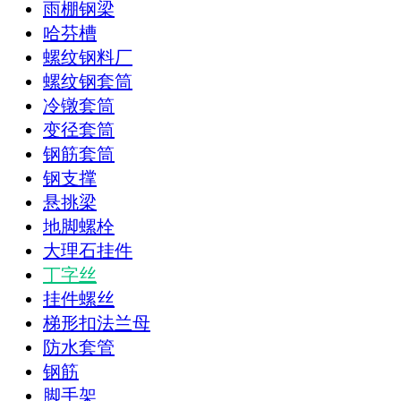
雨棚钢梁
哈芬槽
螺纹钢料厂
螺纹钢套筒
冷镦套筒
变径套筒
钢筋套筒
钢支撑
悬挑梁
地脚螺栓
大理石挂件
丁字丝
挂件螺丝
梯形扣法兰母
防水套管
钢筋
脚手架