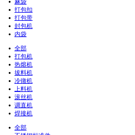
麻袋
打包扣
打包带
封包机
内袋
全部
打包机
热熔机
拔料机
冷镦机
上料机
滚丝机
调直机
焊接机
全部