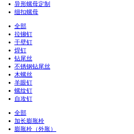
异形螺母定制
细扣螺母
全部
拉铆钉
干壁钉
焊钉
钻尾丝
不锈钢钻尾丝
木螺丝
羊眼钉
螺纹钉
自攻钉
全部
加长膨胀栓
膨胀栓（外胀）