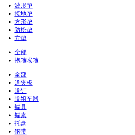
波形垫
接地垫
方形垫
防松垫
方垫
全部
抱箍喉箍
全部
道夹板
道钉
道祖车器
锚具
锚索
托盘
钢带