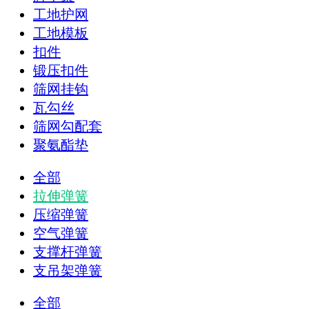
工地护网
工地模板
扣件
锻压扣件
筛网挂钩
瓦勾丝
筛网勾配套
聚氨酯垫
全部
拉伸弹簧
压缩弹簧
空气弹簧
支撑杆弹簧
支吊架弹簧
全部