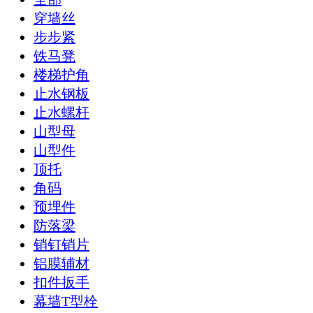
穿墙丝
步步紧
铁马凳
楼梯护角
止水钢板
止水螺杆
山型母
山型件
顶托
角码
预埋件
防落梁
销钉销片
铝膜辅材
扣件扳手
幕墙T型栓