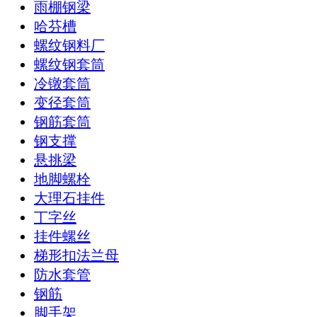
雨棚钢梁
哈芬槽
螺纹钢料厂
螺纹钢套筒
冷镦套筒
变径套筒
钢筋套筒
钢支撑
悬挑梁
地脚螺栓
大理石挂件
丁字丝
挂件螺丝
梯形扣法兰母
防水套管
钢筋
脚手架