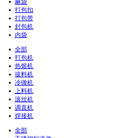
麻袋
打包扣
打包带
封包机
内袋
全部
打包机
热熔机
拔料机
冷镦机
上料机
滚丝机
调直机
焊接机
全部