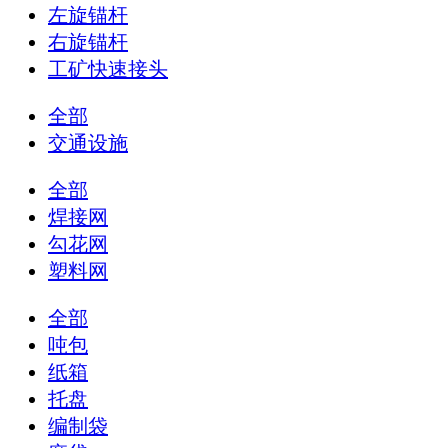
左旋锚杆
右旋锚杆
工矿快速接头
全部
交通设施
全部
焊接网
勾花网
塑料网
全部
吨包
纸箱
托盘
编制袋