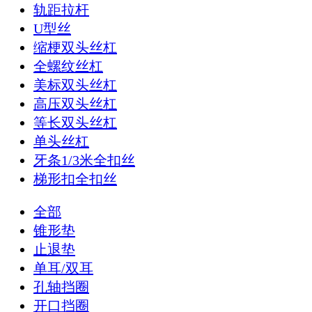
轨距拉杆
U型丝
缩梗双头丝杠
全螺纹丝杠
美标双头丝杠
高压双头丝杠
等长双头丝杠
单头丝杠
牙条1/3米全扣丝
梯形扣全扣丝
全部
锥形垫
止退垫
单耳/双耳
孔轴挡圈
开口挡圈