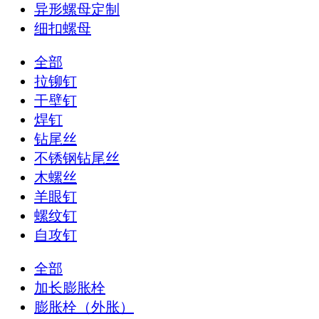
异形螺母定制
细扣螺母
全部
拉铆钉
干壁钉
焊钉
钻尾丝
不锈钢钻尾丝
木螺丝
羊眼钉
螺纹钉
自攻钉
全部
加长膨胀栓
膨胀栓（外胀）