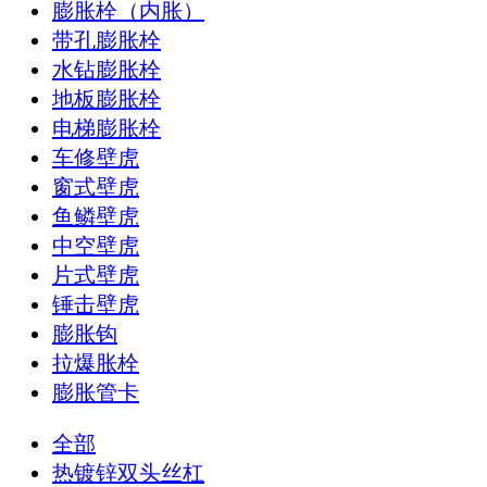
膨胀栓（内胀）
带孔膨胀栓
水钻膨胀栓
地板膨胀栓
电梯膨胀栓
车修壁虎
窗式壁虎
鱼鳞壁虎
中空壁虎
片式壁虎
锤击壁虎
膨胀钩
拉爆胀栓
膨胀管卡
全部
热镀锌双头丝杠