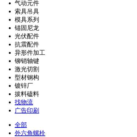
气动元件
索具吊具
模具系列
锚固尼龙
光伏配件
抗震配件
异形件加工
铆销轴键
激光切割
型材钢构
镀锌厂
拔料磕料
找物流
广告印刷
全部
外六角螺栓