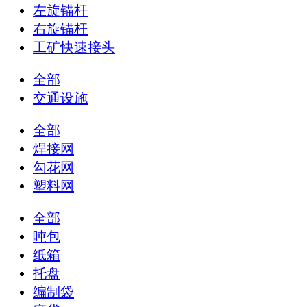
左旋锚杆
右旋锚杆
工矿快速接头
全部
交通设施
全部
焊接网
勾花网
塑料网
全部
吨包
纸箱
托盘
编制袋