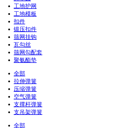
工地护网
工地模板
扣件
锻压扣件
筛网挂钩
瓦勾丝
筛网勾配套
聚氨酯垫
全部
拉伸弹簧
压缩弹簧
空气弹簧
支撑杆弹簧
支吊架弹簧
全部