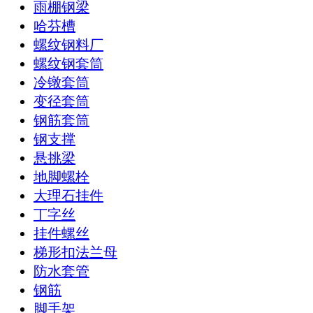
雨棚钢梁
哈芬槽
螺纹钢料厂
螺纹钢套筒
冷镦套筒
变径套筒
钢筋套筒
钢支撑
悬挑梁
地脚螺栓
大理石挂件
丁字丝
挂件螺丝
梯形扣法兰母
防水套管
钢筋
脚手架