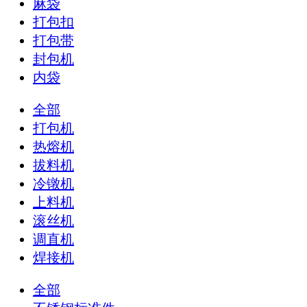
麻袋
打包扣
打包带
封包机
内袋
全部
打包机
热熔机
拔料机
冷镦机
上料机
滚丝机
调直机
焊接机
全部