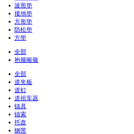
波形垫
接地垫
方形垫
防松垫
方垫
全部
抱箍喉箍
全部
道夹板
道钉
道祖车器
锚具
锚索
托盘
钢带