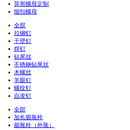
异形螺母定制
细扣螺母
全部
拉铆钉
干壁钉
焊钉
钻尾丝
不锈钢钻尾丝
木螺丝
羊眼钉
螺纹钉
自攻钉
全部
加长膨胀栓
膨胀栓（外胀）