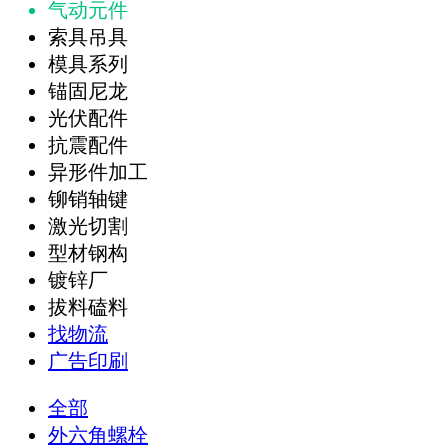
气动元件
索具吊具
模具系列
锚固尼龙
光伏配件
抗震配件
异形件加工
铆销轴键
激光切割
型材钢构
镀锌厂
拔料磕料
找物流
广告印刷
全部
外六角螺栓