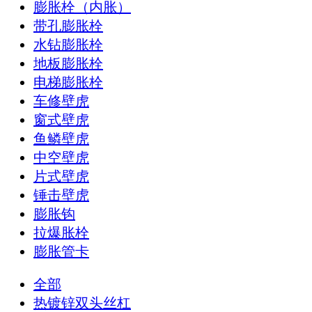
膨胀栓（内胀）
带孔膨胀栓
水钻膨胀栓
地板膨胀栓
电梯膨胀栓
车修壁虎
窗式壁虎
鱼鳞壁虎
中空壁虎
片式壁虎
锤击壁虎
膨胀钩
拉爆胀栓
膨胀管卡
全部
热镀锌双头丝杠