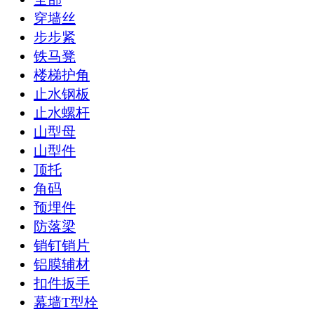
穿墙丝
步步紧
铁马凳
楼梯护角
止水钢板
止水螺杆
山型母
山型件
顶托
角码
预埋件
防落梁
销钉销片
铝膜辅材
扣件扳手
幕墙T型栓