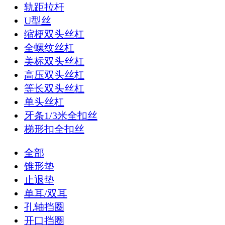
轨距拉杆
U型丝
缩梗双头丝杠
全螺纹丝杠
美标双头丝杠
高压双头丝杠
等长双头丝杠
单头丝杠
牙条1/3米全扣丝
梯形扣全扣丝
全部
锥形垫
止退垫
单耳/双耳
孔轴挡圈
开口挡圈