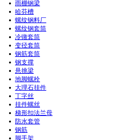
雨棚钢梁
哈芬槽
螺纹钢料厂
螺纹钢套筒
冷镦套筒
变径套筒
钢筋套筒
钢支撑
悬挑梁
地脚螺栓
大理石挂件
丁字丝
挂件螺丝
梯形扣法兰母
防水套管
钢筋
脚手架