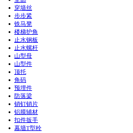
穿墙丝
步步紧
铁马凳
楼梯护角
止水钢板
止水螺杆
山型母
山型件
顶托
角码
预埋件
防落梁
销钉销片
铝膜辅材
扣件扳手
幕墙T型栓