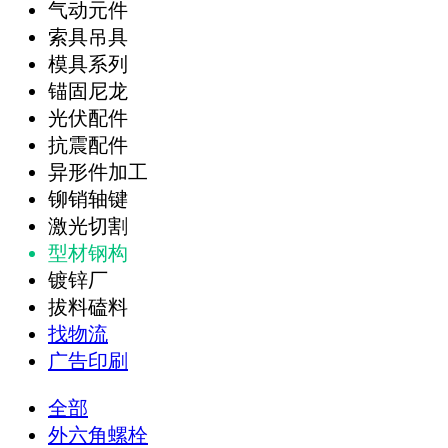
气动元件
索具吊具
模具系列
锚固尼龙
光伏配件
抗震配件
异形件加工
铆销轴键
激光切割
型材钢构
镀锌厂
拔料磕料
找物流
广告印刷
全部
外六角螺栓