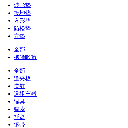
波形垫
接地垫
方形垫
防松垫
方垫
全部
抱箍喉箍
全部
道夹板
道钉
道祖车器
锚具
锚索
托盘
钢带