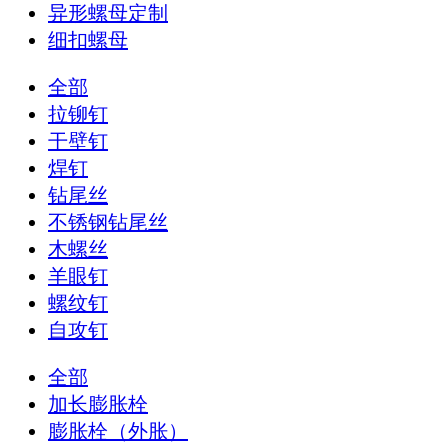
异形螺母定制
细扣螺母
全部
拉铆钉
干壁钉
焊钉
钻尾丝
不锈钢钻尾丝
木螺丝
羊眼钉
螺纹钉
自攻钉
全部
加长膨胀栓
膨胀栓（外胀）