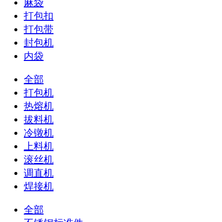
麻袋
打包扣
打包带
封包机
内袋
全部
打包机
热熔机
拔料机
冷镦机
上料机
滚丝机
调直机
焊接机
全部