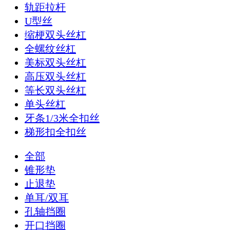
轨距拉杆
U型丝
缩梗双头丝杠
全螺纹丝杠
美标双头丝杠
高压双头丝杠
等长双头丝杠
单头丝杠
牙条1/3米全扣丝
梯形扣全扣丝
全部
锥形垫
止退垫
单耳/双耳
孔轴挡圈
开口挡圈