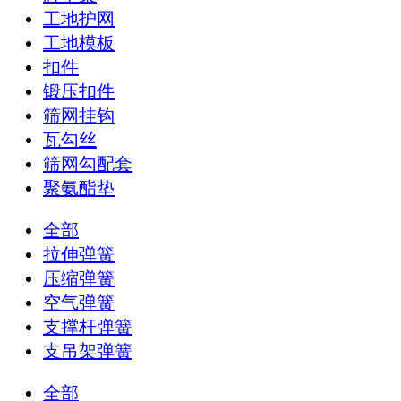
工地护网
工地模板
扣件
锻压扣件
筛网挂钩
瓦勾丝
筛网勾配套
聚氨酯垫
全部
拉伸弹簧
压缩弹簧
空气弹簧
支撑杆弹簧
支吊架弹簧
全部