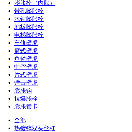
膨胀栓（内胀）
带孔膨胀栓
水钻膨胀栓
地板膨胀栓
电梯膨胀栓
车修壁虎
窗式壁虎
鱼鳞壁虎
中空壁虎
片式壁虎
锤击壁虎
膨胀钩
拉爆胀栓
膨胀管卡
全部
热镀锌双头丝杠