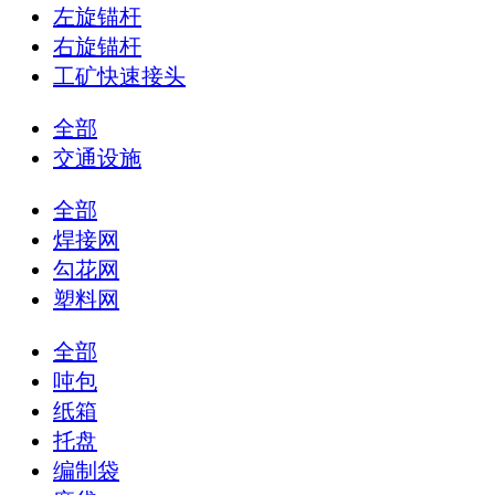
左旋锚杆
右旋锚杆
工矿快速接头
全部
交通设施
全部
焊接网
勾花网
塑料网
全部
吨包
纸箱
托盘
编制袋