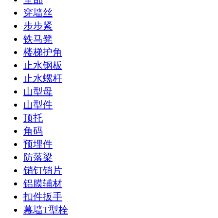
穿墙丝
步步紧
铁马凳
楼梯护角
止水钢板
止水螺杆
山型母
山型件
顶托
角码
预埋件
防落梁
销钉销片
铝膜辅材
扣件扳手
幕墙T型栓