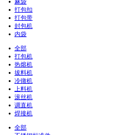
麻袋
打包扣
打包带
封包机
内袋
全部
打包机
热熔机
拔料机
冷镦机
上料机
滚丝机
调直机
焊接机
全部