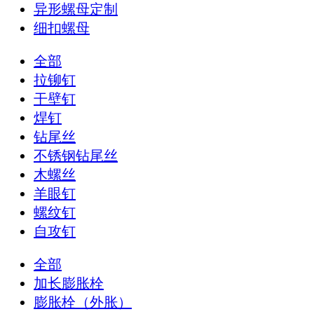
异形螺母定制
细扣螺母
全部
拉铆钉
干壁钉
焊钉
钻尾丝
不锈钢钻尾丝
木螺丝
羊眼钉
螺纹钉
自攻钉
全部
加长膨胀栓
膨胀栓（外胀）