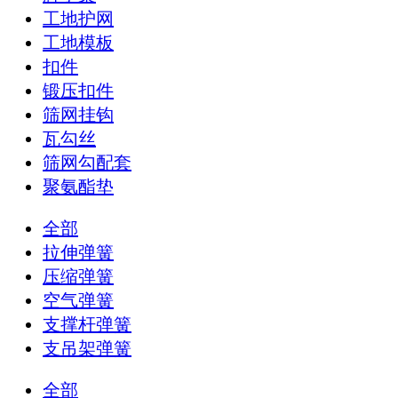
工地护网
工地模板
扣件
锻压扣件
筛网挂钩
瓦勾丝
筛网勾配套
聚氨酯垫
全部
拉伸弹簧
压缩弹簧
空气弹簧
支撑杆弹簧
支吊架弹簧
全部