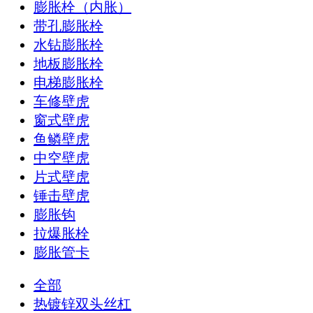
膨胀栓（内胀）
带孔膨胀栓
水钻膨胀栓
地板膨胀栓
电梯膨胀栓
车修壁虎
窗式壁虎
鱼鳞壁虎
中空壁虎
片式壁虎
锤击壁虎
膨胀钩
拉爆胀栓
膨胀管卡
全部
热镀锌双头丝杠