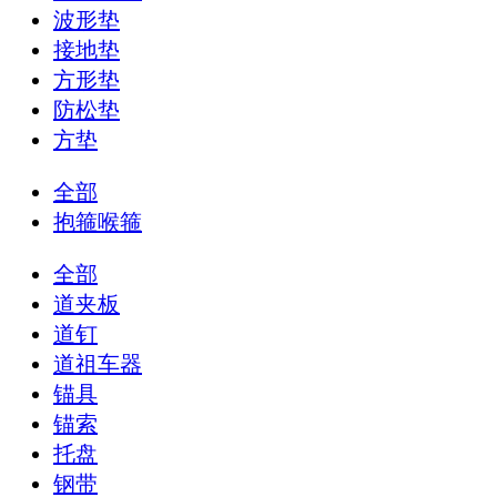
波形垫
接地垫
方形垫
防松垫
方垫
全部
抱箍喉箍
全部
道夹板
道钉
道祖车器
锚具
锚索
托盘
钢带