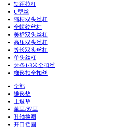
轨距拉杆
U型丝
缩梗双头丝杠
全螺纹丝杠
美标双头丝杠
高压双头丝杠
等长双头丝杠
单头丝杠
牙条1/3米全扣丝
梯形扣全扣丝
全部
锥形垫
止退垫
单耳/双耳
孔轴挡圈
开口挡圈