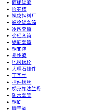
雨棚钢梁
哈芬槽
螺纹钢料厂
螺纹钢套筒
冷镦套筒
变径套筒
钢筋套筒
钢支撑
悬挑梁
地脚螺栓
大理石挂件
丁字丝
挂件螺丝
梯形扣法兰母
防水套管
钢筋
脚手架