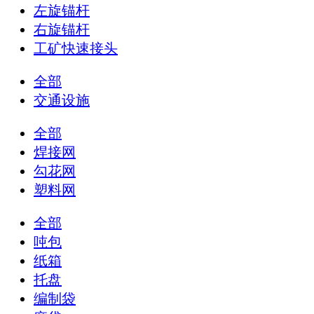
左旋锚杆
右旋锚杆
工矿快速接头
全部
交通设施
全部
焊接网
勾花网
塑料网
全部
吨包
纸箱
托盘
编制袋