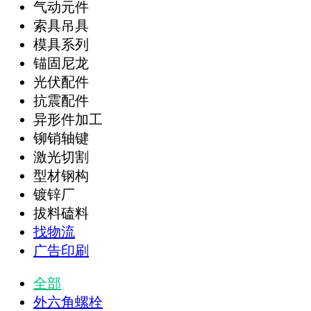
气动元件
索具吊具
模具系列
锚固尼龙
光伏配件
抗震配件
异形件加工
铆销轴键
激光切割
型材钢构
镀锌厂
拔料磕料
找物流
广告印刷
全部
外六角螺栓