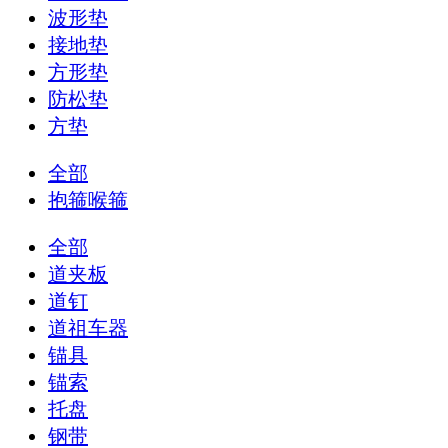
波形垫
接地垫
方形垫
防松垫
方垫
全部
抱箍喉箍
全部
道夹板
道钉
道祖车器
锚具
锚索
托盘
钢带