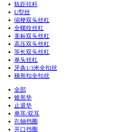
轨距拉杆
U型丝
缩梗双头丝杠
全螺纹丝杠
美标双头丝杠
高压双头丝杠
等长双头丝杠
单头丝杠
牙条1/3米全扣丝
梯形扣全扣丝
全部
锥形垫
止退垫
单耳/双耳
孔轴挡圈
开口挡圈