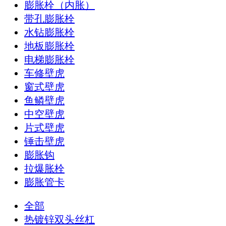
膨胀栓（内胀）
带孔膨胀栓
水钻膨胀栓
地板膨胀栓
电梯膨胀栓
车修壁虎
窗式壁虎
鱼鳞壁虎
中空壁虎
片式壁虎
锤击壁虎
膨胀钩
拉爆胀栓
膨胀管卡
全部
热镀锌双头丝杠