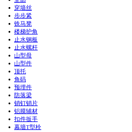
穿墙丝
步步紧
铁马凳
楼梯护角
止水钢板
止水螺杆
山型母
山型件
顶托
角码
预埋件
防落梁
销钉销片
铝膜辅材
扣件扳手
幕墙T型栓