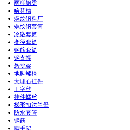
雨棚钢梁
哈芬槽
螺纹钢料厂
螺纹钢套筒
冷镦套筒
变径套筒
钢筋套筒
钢支撑
悬挑梁
地脚螺栓
大理石挂件
丁字丝
挂件螺丝
梯形扣法兰母
防水套管
钢筋
脚手架