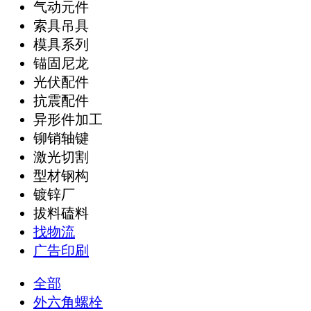
气动元件
索具吊具
模具系列
锚固尼龙
光伏配件
抗震配件
异形件加工
铆销轴键
激光切割
型材钢构
镀锌厂
拔料磕料
找物流
广告印刷
全部
外六角螺栓