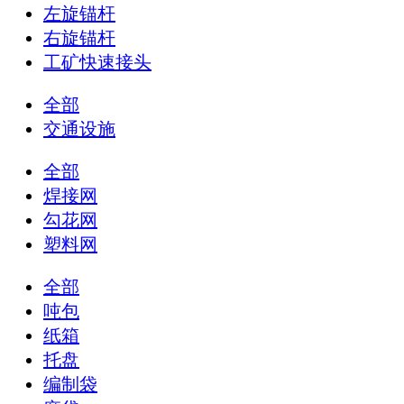
左旋锚杆
右旋锚杆
工矿快速接头
全部
交通设施
全部
焊接网
勾花网
塑料网
全部
吨包
纸箱
托盘
编制袋