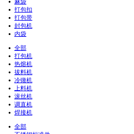
麻袋
打包扣
打包带
封包机
内袋
全部
打包机
热熔机
拔料机
冷镦机
上料机
滚丝机
调直机
焊接机
全部