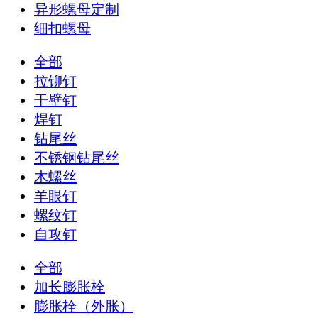
异形螺母定制
细扣螺母
全部
拉铆钉
干壁钉
焊钉
钻尾丝
不锈钢钻尾丝
木螺丝
羊眼钉
螺纹钉
自攻钉
全部
加长膨胀栓
膨胀栓（外胀）