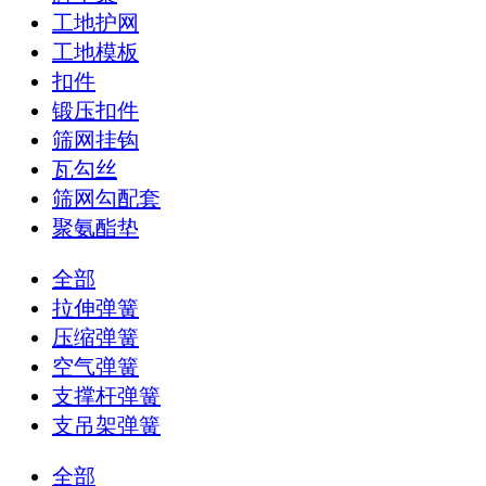
工地护网
工地模板
扣件
锻压扣件
筛网挂钩
瓦勾丝
筛网勾配套
聚氨酯垫
全部
拉伸弹簧
压缩弹簧
空气弹簧
支撑杆弹簧
支吊架弹簧
全部