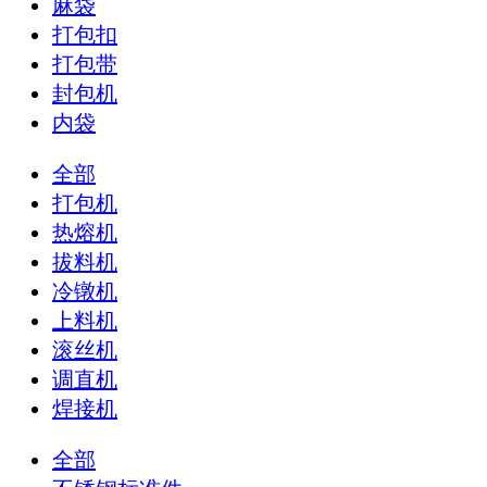
麻袋
打包扣
打包带
封包机
内袋
全部
打包机
热熔机
拔料机
冷镦机
上料机
滚丝机
调直机
焊接机
全部