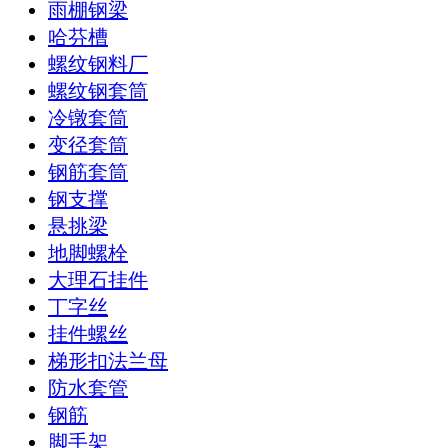
雨棚钢梁
哈芬槽
螺纹钢料厂
螺纹钢套筒
冷镦套筒
变径套筒
钢筋套筒
钢支撑
悬挑梁
地脚螺栓
大理石挂件
丁字丝
挂件螺丝
梯形扣法兰母
防水套管
钢筋
脚手架