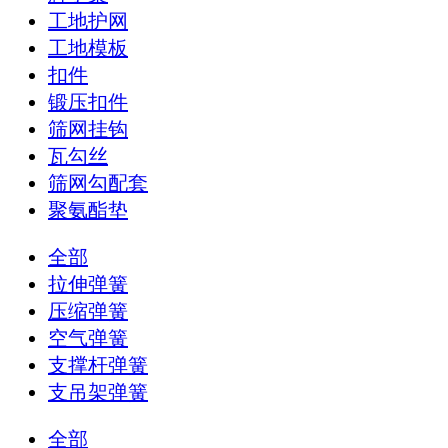
工地护网
工地模板
扣件
锻压扣件
筛网挂钩
瓦勾丝
筛网勾配套
聚氨酯垫
全部
拉伸弹簧
压缩弹簧
空气弹簧
支撑杆弹簧
支吊架弹簧
全部