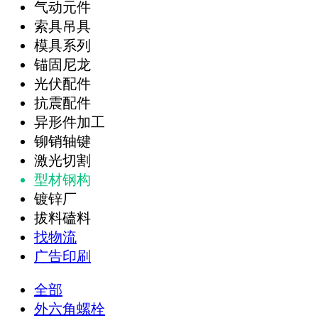
气动元件
索具吊具
模具系列
锚固尼龙
光伏配件
抗震配件
异形件加工
铆销轴键
激光切割
型材钢构
镀锌厂
拔料磕料
找物流
广告印刷
全部
外六角螺栓