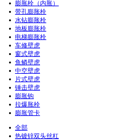
膨胀栓（内胀）
带孔膨胀栓
水钻膨胀栓
地板膨胀栓
电梯膨胀栓
车修壁虎
窗式壁虎
鱼鳞壁虎
中空壁虎
片式壁虎
锤击壁虎
膨胀钩
拉爆胀栓
膨胀管卡
全部
热镀锌双头丝杠