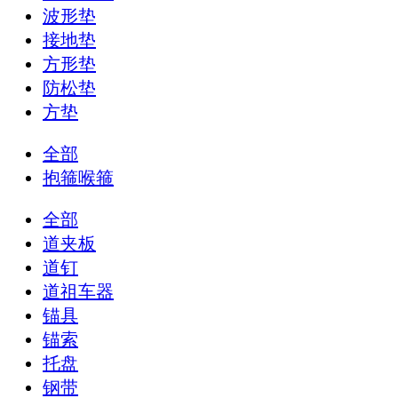
波形垫
接地垫
方形垫
防松垫
方垫
全部
抱箍喉箍
全部
道夹板
道钉
道祖车器
锚具
锚索
托盘
钢带