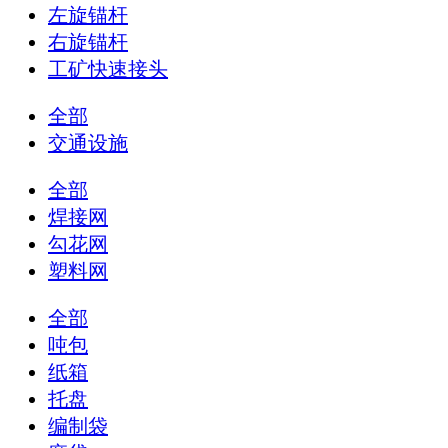
左旋锚杆
右旋锚杆
工矿快速接头
全部
交通设施
全部
焊接网
勾花网
塑料网
全部
吨包
纸箱
托盘
编制袋