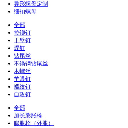
异形螺母定制
细扣螺母
全部
拉铆钉
干壁钉
焊钉
钻尾丝
不锈钢钻尾丝
木螺丝
羊眼钉
螺纹钉
自攻钉
全部
加长膨胀栓
膨胀栓（外胀）