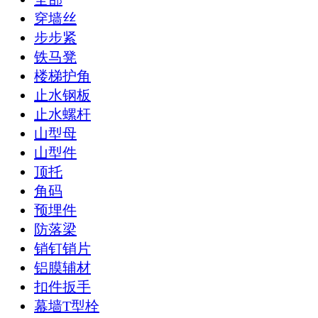
穿墙丝
步步紧
铁马凳
楼梯护角
止水钢板
止水螺杆
山型母
山型件
顶托
角码
预埋件
防落梁
销钉销片
铝膜辅材
扣件扳手
幕墙T型栓