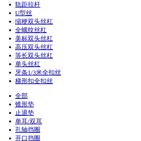
轨距拉杆
U型丝
缩梗双头丝杠
全螺纹丝杠
美标双头丝杠
高压双头丝杠
等长双头丝杠
单头丝杠
牙条1/3米全扣丝
梯形扣全扣丝
全部
锥形垫
止退垫
单耳/双耳
孔轴挡圈
开口挡圈