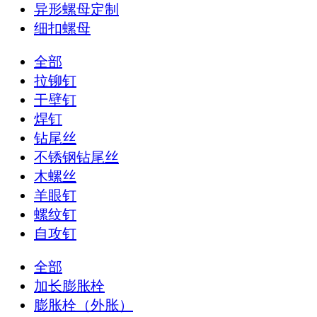
异形螺母定制
细扣螺母
全部
拉铆钉
干壁钉
焊钉
钻尾丝
不锈钢钻尾丝
木螺丝
羊眼钉
螺纹钉
自攻钉
全部
加长膨胀栓
膨胀栓（外胀）