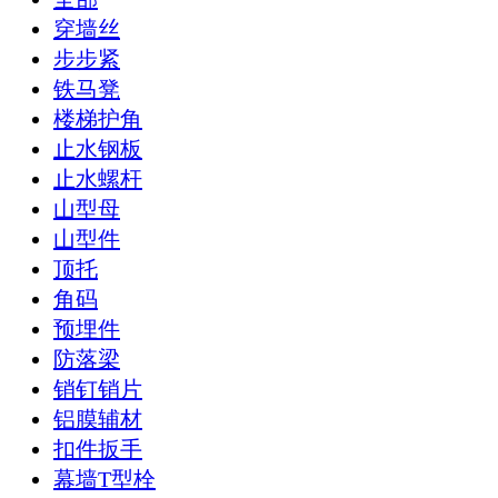
穿墙丝
步步紧
铁马凳
楼梯护角
止水钢板
止水螺杆
山型母
山型件
顶托
角码
预埋件
防落梁
销钉销片
铝膜辅材
扣件扳手
幕墙T型栓