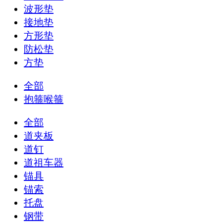
波形垫
接地垫
方形垫
防松垫
方垫
全部
抱箍喉箍
全部
道夹板
道钉
道祖车器
锚具
锚索
托盘
钢带