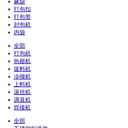
麻袋
打包扣
打包带
封包机
内袋
全部
打包机
热熔机
拔料机
冷镦机
上料机
滚丝机
调直机
焊接机
全部