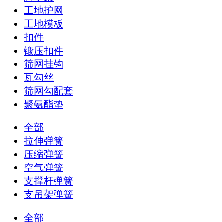
工地护网
工地模板
扣件
锻压扣件
筛网挂钩
瓦勾丝
筛网勾配套
聚氨酯垫
全部
拉伸弹簧
压缩弹簧
空气弹簧
支撑杆弹簧
支吊架弹簧
全部