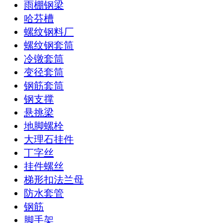
雨棚钢梁
哈芬槽
螺纹钢料厂
螺纹钢套筒
冷镦套筒
变径套筒
钢筋套筒
钢支撑
悬挑梁
地脚螺栓
大理石挂件
丁字丝
挂件螺丝
梯形扣法兰母
防水套管
钢筋
脚手架