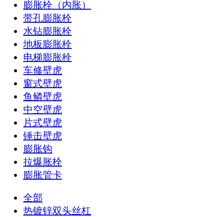
膨胀栓（内胀）
带孔膨胀栓
水钻膨胀栓
地板膨胀栓
电梯膨胀栓
车修壁虎
窗式壁虎
鱼鳞壁虎
中空壁虎
片式壁虎
锤击壁虎
膨胀钩
拉爆胀栓
膨胀管卡
全部
热镀锌双头丝杠