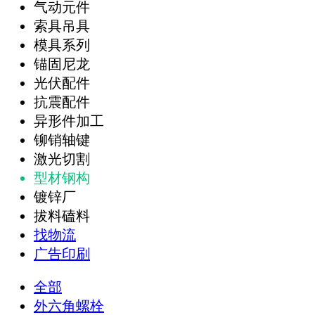
气动元件
索具吊具
模具系列
锚固尼龙
光伏配件
抗震配件
异形件加工
铆销轴键
激光切割
型材钢构
镀锌厂
拔料磕料
找物流
广告印刷
全部
外六角螺栓