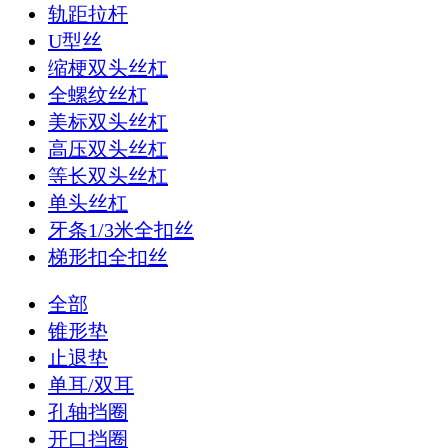
轨距拉杆
U型丝
缩梗双头丝杠
全螺纹丝杠
美标双头丝杠
高压双头丝杠
等长双头丝杠
单头丝杠
牙条1/3米全扣丝
梯形扣全扣丝
全部
锥形垫
止退垫
单耳/双耳
孔轴挡圈
开口挡圈