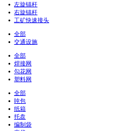
左旋锚杆
右旋锚杆
工矿快速接头
全部
交通设施
全部
焊接网
勾花网
塑料网
全部
吨包
纸箱
托盘
编制袋