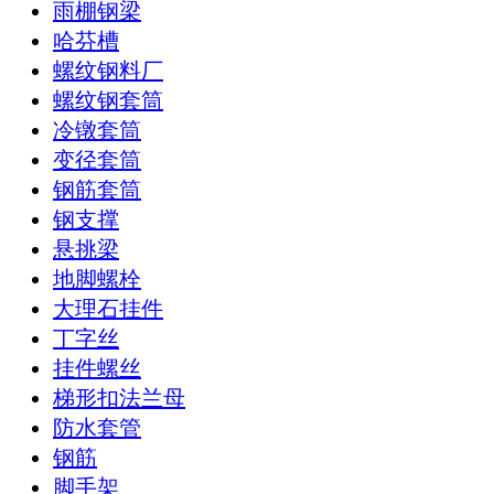
雨棚钢梁
哈芬槽
螺纹钢料厂
螺纹钢套筒
冷镦套筒
变径套筒
钢筋套筒
钢支撑
悬挑梁
地脚螺栓
大理石挂件
丁字丝
挂件螺丝
梯形扣法兰母
防水套管
钢筋
脚手架