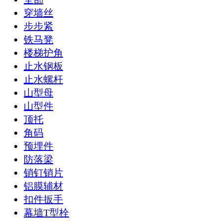
穿墙丝
步步紧
铁马凳
楼梯护角
止水钢板
止水螺杆
山型母
山型件
顶托
角码
预埋件
防落梁
销钉销片
铝膜辅材
扣件扳手
幕墙T型栓