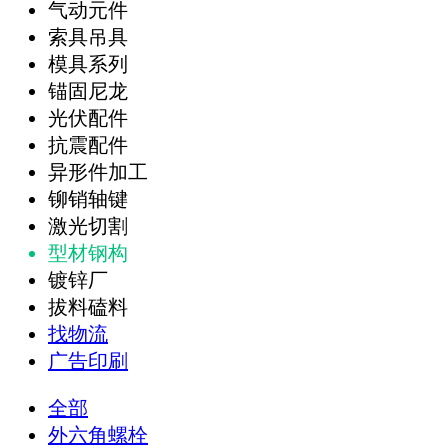
气动元件
索具吊具
模具系列
锚固尼龙
光伏配件
抗震配件
异形件加工
铆销轴键
激光切割
型材钢构
镀锌厂
拔料磕料
找物流
广告印刷
全部
外六角螺栓