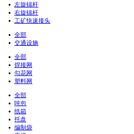
左旋锚杆
右旋锚杆
工矿快速接头
全部
交通设施
全部
焊接网
勾花网
塑料网
全部
吨包
纸箱
托盘
编制袋