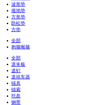
波形垫
接地垫
方形垫
防松垫
方垫
全部
抱箍喉箍
全部
道夹板
道钉
道祖车器
锚具
锚索
托盘
钢带