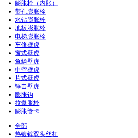
膨胀栓（内胀）
带孔膨胀栓
水钻膨胀栓
地板膨胀栓
电梯膨胀栓
车修壁虎
窗式壁虎
鱼鳞壁虎
中空壁虎
片式壁虎
锤击壁虎
膨胀钩
拉爆胀栓
膨胀管卡
全部
热镀锌双头丝杠