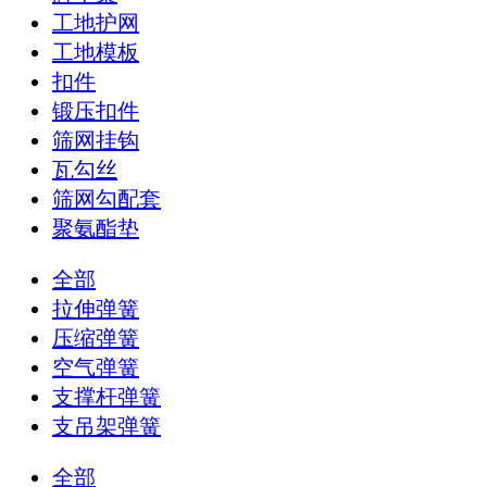
工地护网
工地模板
扣件
锻压扣件
筛网挂钩
瓦勾丝
筛网勾配套
聚氨酯垫
全部
拉伸弹簧
压缩弹簧
空气弹簧
支撑杆弹簧
支吊架弹簧
全部