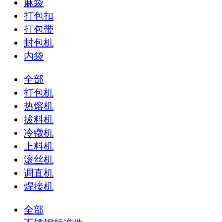
麻袋
打包扣
打包带
封包机
内袋
全部
打包机
热熔机
拔料机
冷镦机
上料机
滚丝机
调直机
焊接机
全部