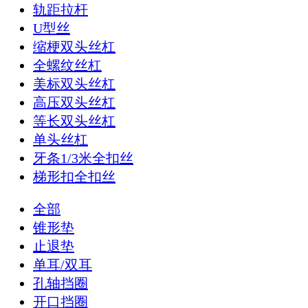
轨距拉杆
U型丝
缩梗双头丝杠
全螺纹丝杠
美标双头丝杠
高压双头丝杠
等长双头丝杠
单头丝杠
牙条1/3米全扣丝
梯形扣全扣丝
全部
锥形垫
止退垫
单耳/双耳
孔轴挡圈
开口挡圈