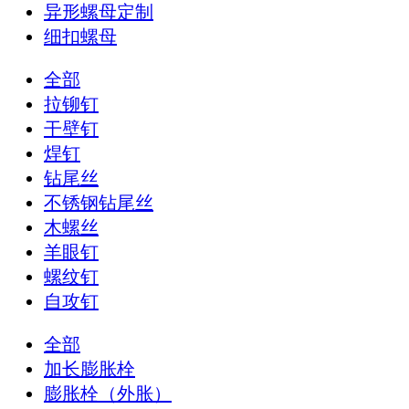
异形螺母定制
细扣螺母
全部
拉铆钉
干壁钉
焊钉
钻尾丝
不锈钢钻尾丝
木螺丝
羊眼钉
螺纹钉
自攻钉
全部
加长膨胀栓
膨胀栓（外胀）