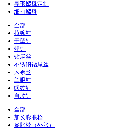
异形螺母定制
细扣螺母
全部
拉铆钉
干壁钉
焊钉
钻尾丝
不锈钢钻尾丝
木螺丝
羊眼钉
螺纹钉
自攻钉
全部
加长膨胀栓
膨胀栓（外胀）