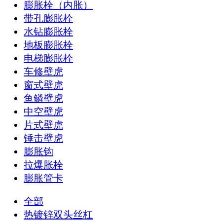
膨胀栓（内胀）
带孔膨胀栓
水钻膨胀栓
地板膨胀栓
电梯膨胀栓
车修壁虎
窗式壁虎
鱼鳞壁虎
中空壁虎
片式壁虎
锤击壁虎
膨胀钩
拉爆胀栓
膨胀管卡
全部
热镀锌双头丝杠