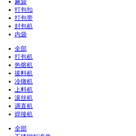
麻袋
打包扣
打包带
封包机
内袋
全部
打包机
热熔机
拔料机
冷镦机
上料机
滚丝机
调直机
焊接机
全部