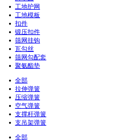
工地护网
工地模板
扣件
锻压扣件
筛网挂钩
瓦勾丝
筛网勾配套
聚氨酯垫
全部
拉伸弹簧
压缩弹簧
空气弹簧
支撑杆弹簧
支吊架弹簧
全部