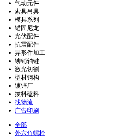
气动元件
索具吊具
模具系列
锚固尼龙
光伏配件
抗震配件
异形件加工
铆销轴键
激光切割
型材钢构
镀锌厂
拔料磕料
找物流
广告印刷
全部
外六角螺栓