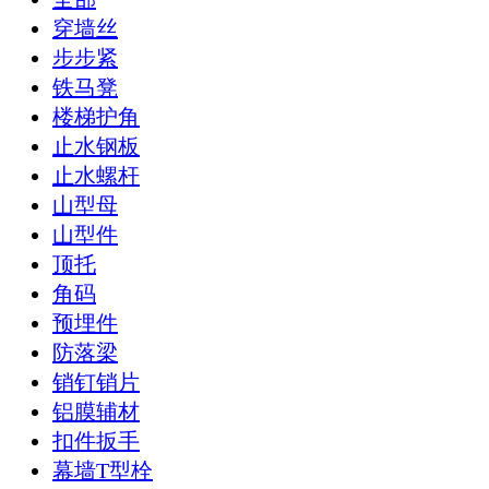
穿墙丝
步步紧
铁马凳
楼梯护角
止水钢板
止水螺杆
山型母
山型件
顶托
角码
预埋件
防落梁
销钉销片
铝膜辅材
扣件扳手
幕墙T型栓