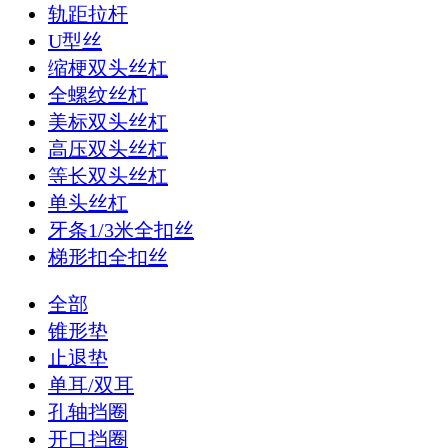
轨距拉杆
U型丝
缩梗双头丝杠
全螺纹丝杠
美标双头丝杠
高压双头丝杠
等长双头丝杠
单头丝杠
牙条1/3米全扣丝
梯形扣全扣丝
全部
锥形垫
止退垫
单耳/双耳
孔轴挡圈
开口挡圈