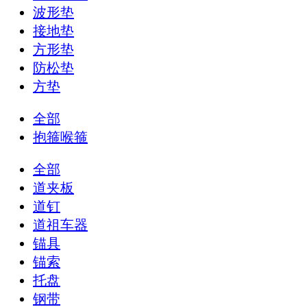
波形垫
接地垫
方形垫
防松垫
方垫
全部
抱箍喉箍
全部
道夹板
道钉
道祖车器
锚具
锚索
托盘
钢带