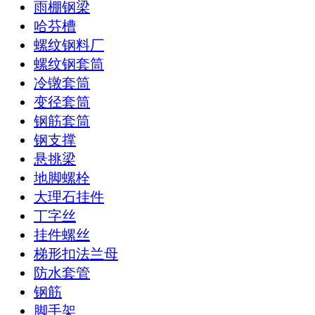
雨棚钢梁
哈芬槽
螺纹钢料厂
螺纹钢套筒
冷镦套筒
变径套筒
钢筋套筒
钢支撑
悬挑梁
地脚螺栓
大理石挂件
丁字丝
挂件螺丝
梯形扣法兰母
防水套管
钢筋
脚手架