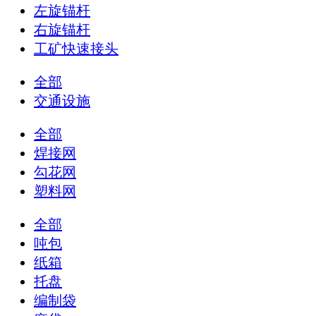
左旋锚杆
右旋锚杆
工矿快速接头
全部
交通设施
全部
焊接网
勾花网
塑料网
全部
吨包
纸箱
托盘
编制袋