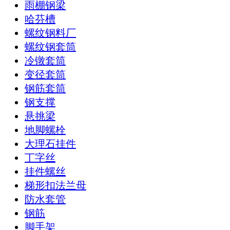
雨棚钢梁
哈芬槽
螺纹钢料厂
螺纹钢套筒
冷镦套筒
变径套筒
钢筋套筒
钢支撑
悬挑梁
地脚螺栓
大理石挂件
丁字丝
挂件螺丝
梯形扣法兰母
防水套管
钢筋
脚手架