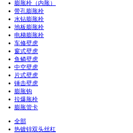
膨胀栓（内胀）
带孔膨胀栓
水钻膨胀栓
地板膨胀栓
电梯膨胀栓
车修壁虎
窗式壁虎
鱼鳞壁虎
中空壁虎
片式壁虎
锤击壁虎
膨胀钩
拉爆胀栓
膨胀管卡
全部
热镀锌双头丝杠