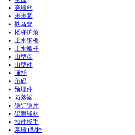
穿墙丝
步步紧
铁马凳
楼梯护角
止水钢板
止水螺杆
山型母
山型件
顶托
角码
预埋件
防落梁
销钉销片
铝膜辅材
扣件扳手
幕墙T型栓