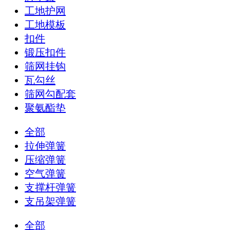
工地护网
工地模板
扣件
锻压扣件
筛网挂钩
瓦勾丝
筛网勾配套
聚氨酯垫
全部
拉伸弹簧
压缩弹簧
空气弹簧
支撑杆弹簧
支吊架弹簧
全部