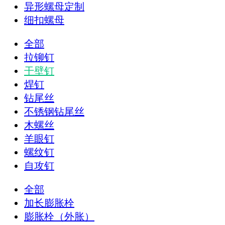
异形螺母定制
细扣螺母
全部
拉铆钉
干壁钉
焊钉
钻尾丝
不锈钢钻尾丝
木螺丝
羊眼钉
螺纹钉
自攻钉
全部
加长膨胀栓
膨胀栓（外胀）