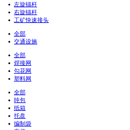
左旋锚杆
右旋锚杆
工矿快速接头
全部
交通设施
全部
焊接网
勾花网
塑料网
全部
吨包
纸箱
托盘
编制袋