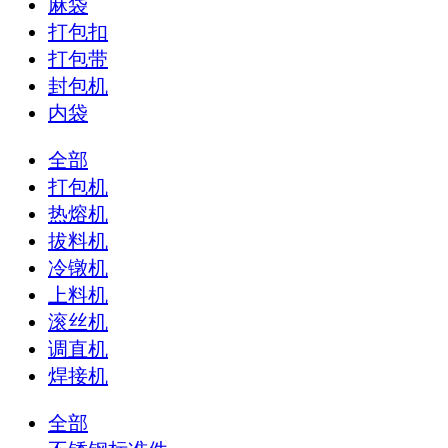
麻袋
打包扣
打包带
封包机
内袋
全部
打包机
热熔机
拔料机
冷镦机
上料机
滚丝机
调直机
焊接机
全部