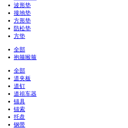
波形垫
接地垫
方形垫
防松垫
方垫
全部
抱箍喉箍
全部
道夹板
道钉
道祖车器
锚具
锚索
托盘
钢带