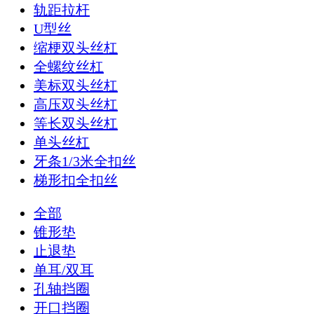
轨距拉杆
U型丝
缩梗双头丝杠
全螺纹丝杠
美标双头丝杠
高压双头丝杠
等长双头丝杠
单头丝杠
牙条1/3米全扣丝
梯形扣全扣丝
全部
锥形垫
止退垫
单耳/双耳
孔轴挡圈
开口挡圈