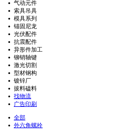
气动元件
索具吊具
模具系列
锚固尼龙
光伏配件
抗震配件
异形件加工
铆销轴键
激光切割
型材钢构
镀锌厂
拔料磕料
找物流
广告印刷
全部
外六角螺栓